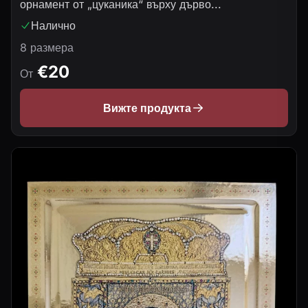
орнамент от „цуканика“ върху дърво...
Налично
8 размера
€20
От
Вижте продукта