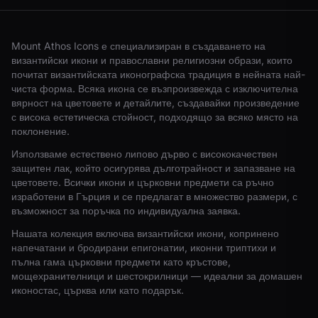
Mount Athos Icons е специализиран в създаването на
византийски икони и православни религиозни образи, които
почитат византийската иконографска традиция в нейната най-
чиста форма. Всяка икона се възпроизвежда с изключителна
вярност на цветовете и детайлите, създавайки произведение
с висока естетическа стойност, подходящо за всяко място на
поклонение.
Използваме естествено липово дърво с висококачествен
защитен лак, който осигурява дълготрайност и запазване на
цветовете. Всички икони и църковни предмети са ръчно
изработени в Гърция и се предлагат в множество размери, с
възможност за поръчка по индивидуална заявка.
Нашата колекция включва византийски икони, копринено
напечатани и бродирани епигонатии, иконни триптихи и
пълна гама църковни предмети като кръстове,
мощехранителници и шестокрилници — идеални за домашен
иконостас, църква или като подарък.