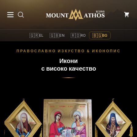
Mount Athos Icons
🇬🇷
🇬🇧
🇷🇴
🇧🇬
EL
EN
RO
BG
ПРАВОСЛАВНО ИЗКУСТВО & ИКОНОПИС
Икони
с високо качество