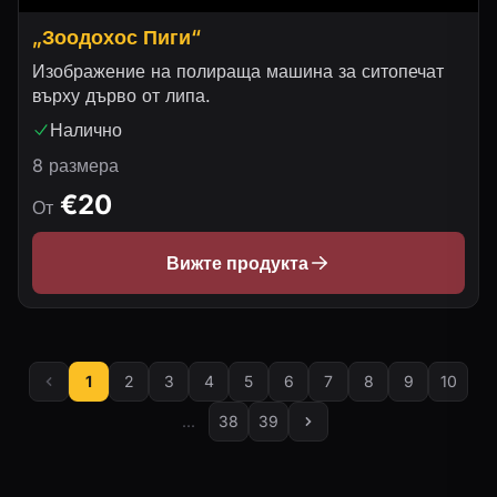
„Зоодохос Пиги“
Изображение на полираща машина за ситопечат
върху дърво от липа.
Налично
8 размера
€20
От
Вижте продукта
1
2
3
4
5
6
7
8
9
10
...
38
39