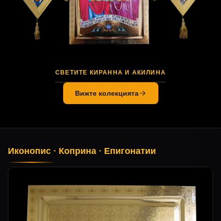
ЕПИГОНАТИО – СВЕТИ НИКАНОР
Вижте колекцията
Иконопис · Коприна · Епигонатии
Продукти