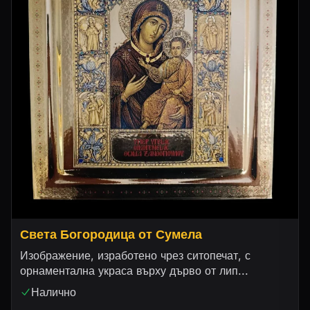
Света Богородица от Сумела
Изображение, изработено чрез ситопечат, с
орнаментална украса върху дърво от лип...
Налично