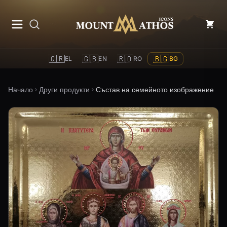
Mount Athos Icons
🇬🇷
🇬🇧
🇷🇴
🇧🇬
EL
EN
RO
BG
Начало
Други продукти
Състав на семейното изображение