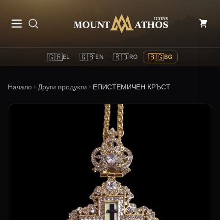
Mount Athos Icons
🇬🇷
🇬🇧
🇷🇴
🇧🇬
EL
EN
RO
BG
Начало
Други продукти
ЕПИСТЕМИЧЕН КРЪСТ