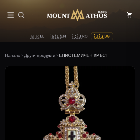
Mount Athos Icons
🇬🇷
🇬🇧
🇷🇴
🇧🇬
EL
EN
RO
BG
Начало
Други продукти
ЕПИСТЕМИЧЕН КРЪСТ