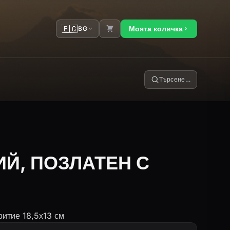
🇧🇬
Моята количка
BG
Търсене…
Й, ПОЗЛАТЕН С
ритие 18,5х13 см