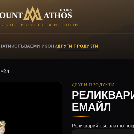
Mount Athos Icons
СЛАВНО ИЗКУСТВО & ИКОНОПИС
НАТИИ
СГЪВАЕМИ ИКОНИ
ДРУГИ ПРОДУКТИ
МАЙЛ
ДРУГИ ПРОДУКТИ
РЕЛИКВАРИ
ЕМАЙЛ
Реликварий със златно пок