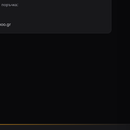
и поръчка:
oo.gr