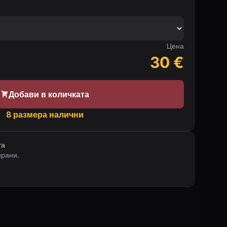
Цена
30
€
Добави в количката
8 размера налични
та
ирани.