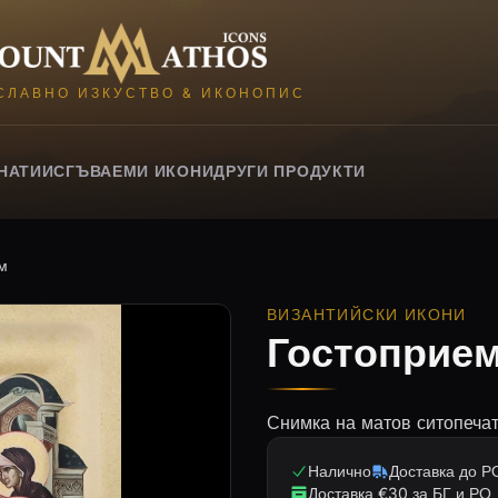
Mount Athos Icons
СЛАВНО ИЗКУСТВО & ИКОНОПИС
НАТИИ
СГЪВАЕМИ ИКОНИ
ДРУГИ ПРОДУКТИ
м
ВИЗАНТИЙСКИ ИКОНИ
Гостоприем
Снимка на матов ситопечат
Налично
Доставка до РО
Доставка €30 за БГ и РО