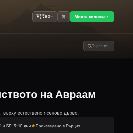
🇧🇬
Моята количка
BG
Търсене…
ството на Авраам
, върху естествено ясеново дърво.
 и БГ: 5–10 дни
Произведено в Гърция