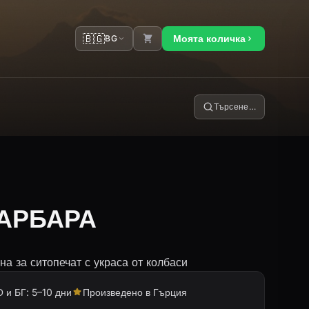
🇧🇬
Моята количка
BG
Търсене…
БАРБАРА
 за ситопечат с украса от колбаси
 и БГ: 5–10 дни
Произведено в Гърция