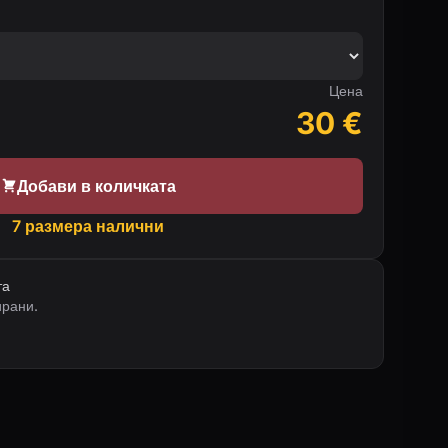
Цена
30
€
Добави в количката
7 размера налични
та
ирани.