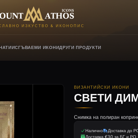
Mount Athos Icons
СЛАВНО ИЗКУСТВО & ИКОНОПИС
НАТИИ
СГЪВАЕМИ ИКОНИ
ДРУГИ ПРОДУКТИ
ВИЗАНТИЙСКИ ИКОНИ
СВЕТИ ДИ
Снимка на полиран коприне
Налично
Доставка до РО
Доставка €30 за БГ и РО