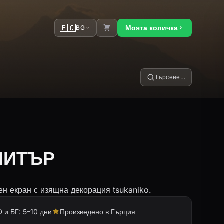
🇧🇬
Моята количка
BG
Търсене…
МИТЪР
н екран с изящна декорация tsukaniko.
 и БГ: 5–10 дни
Произведено в Гърция