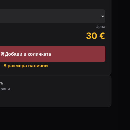
Цена
30
€
Добави в количката
8 размера налични
та
ирани.