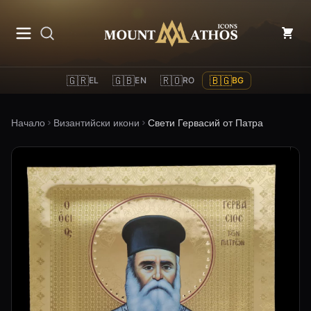
Mount Athos Icons
🇬🇷
🇬🇧
🇷🇴
🇧🇬
EL
EN
RO
BG
Начало
Византийски икони
Свети Гервасий от Патра