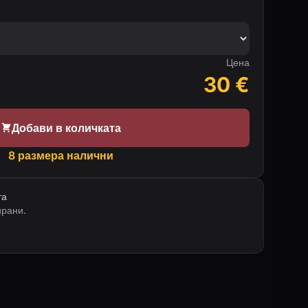
Цена
30
€
Добави в количката
8 размера налични
та
ирани.