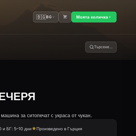
🇧🇬
Моята количка
BG
Търсене…
ВЕЧЕРЯ
ашина за ситопечат с украса от чукан.
 и БГ: 5–10 дни
Произведено в Гърция