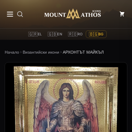
Mount Athos Icons
🇬🇷
🇬🇧
🇷🇴
🇧🇬
EL
EN
RO
BG
Начало
Византийски икони
АРХОНТЪТ МАЙКЪЛ