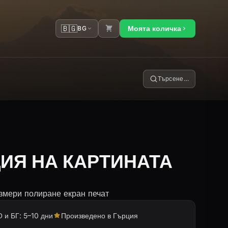
🇧🇬
Моята количка
BG
Търсене…
ИЯ НА КАРТИНАТА
змери полиране екран печат
 и БГ: 5–10 дни
Произведено в Гърция