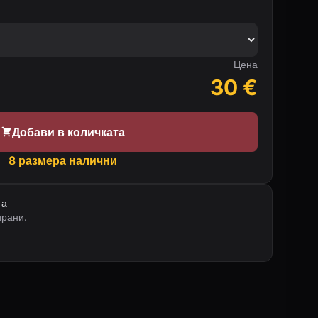
Цена
30
€
Добави в количката
8 размера налични
та
ирани.