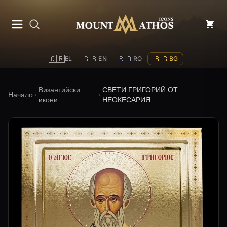
Mount Athos Icons
🇬🇷
🇬🇧
🇷🇴
🇧🇬
EL
EN
RO
BG
Византийски
СВЕТИ ГРИГОРИЙ ОТ
Начало
икони
НЕОКЕСАРИЯ