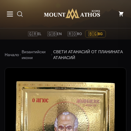
Mount Athos Icons
🇬🇷
🇬🇧
🇷🇴
🇧🇬
EL
EN
RO
BG
Византийски
СВЕТИ АТАНАСИЙ ОТ ПЛАНИНАТА
Начало
икони
АТАНАСИЙ