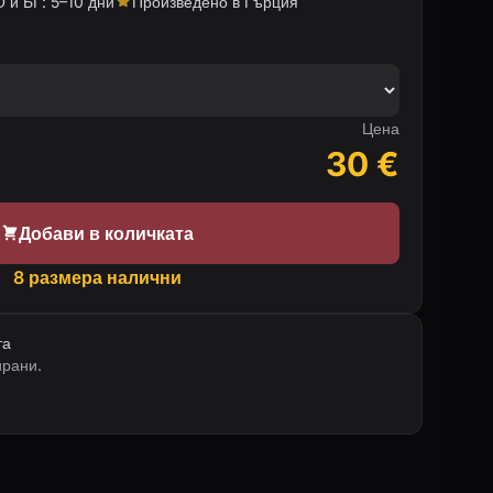
 и БГ: 5–10 дни
Произведено в Гърция
Цена
30
€
Добави в количката
8 размера налични
та
ирани.