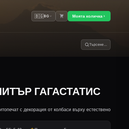
🇧🇬
Моята количка
BG
Търсене…
МИТЪР ГАГАСТАТИС
топечат с декорация от колбаси върху естествено