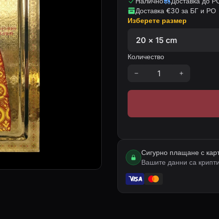
Налично
Доставка до РО
Доставка €30 за БГ и РО
Изберете размер
Количество
Сигурно плащане с кар
Вашите данни са крипт