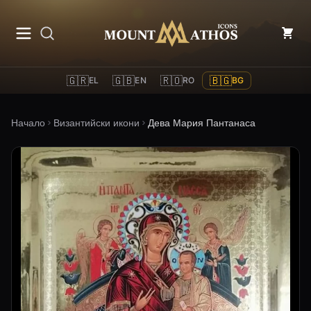
Mount Athos Icons
🇬🇷
🇬🇧
🇷🇴
🇧🇬
EL
EN
RO
BG
Начало
Византийски икони
Дева Мария Пантанаса