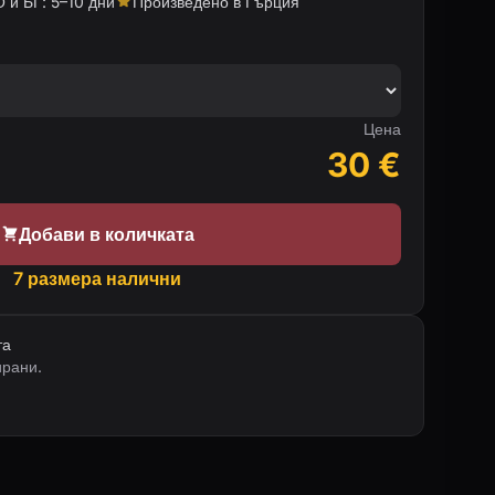
 и БГ: 5–10 дни
Произведено в Гърция
Цена
30
€
Добави в количката
7 размера налични
та
ирани.