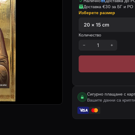
Налично
Доставка до РО
Доставка €30 за БГ и РО
Изберете размер
Количество
Сигурно плащане с кар
Вашите данни са крипт