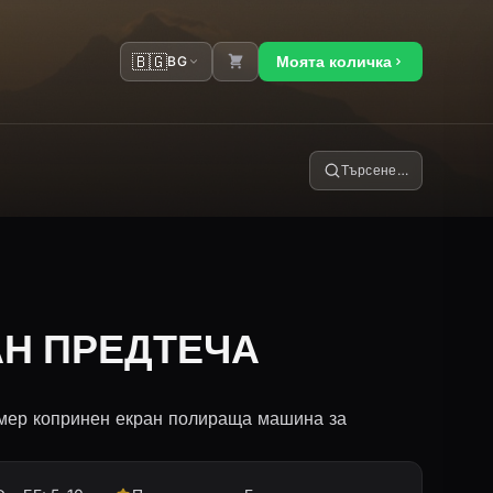
🇧🇬
Моята количка
BG
Търсене…
АН ПРЕДТЕЧА
мер копринен екран полираща машина за