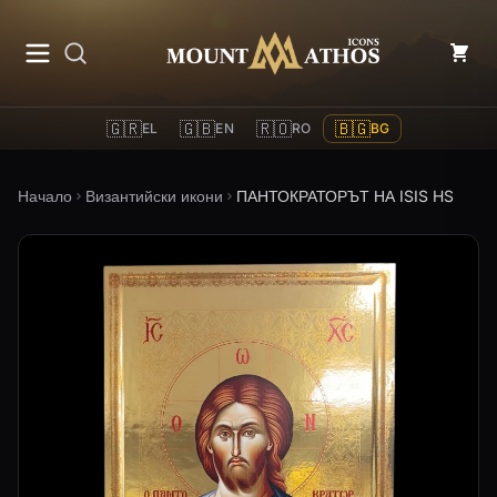
Mount Athos Icons
🇬🇷
🇬🇧
🇷🇴
🇧🇬
EL
EN
RO
BG
Начало
Византийски икони
ПАНТОКРАТОРЪТ НА ISIS HS