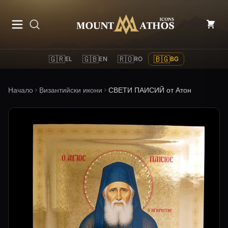
Mount Athos Icons
🇬🇷
🇬🇧
🇷🇴
🇧🇬
EL
EN
RO
BG
Начало
Византийски икони
СВЕТИ ПАИСИЙ от Атон