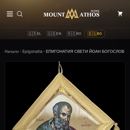
Mount Athos Icons
🇬🇷
🇬🇧
🇷🇴
🇧🇬
EL
EN
RO
BG
Начало
Epigonatia
ЕПИГОНАТИЯ СВЕТИ ЙОАН БОГОСЛОВ