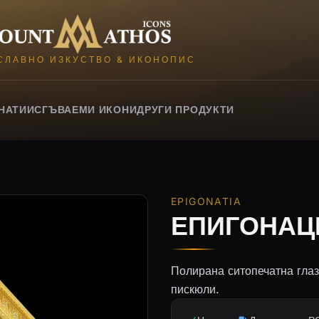
Mount Athos Icons
СЛАВНО ИЗКУСТВО & ИКОНОПИС
НАТИИ
СГЪВАЕМИ ИКОНИ
ДРУГИ ПРОДУКТИ
EPIGONATIA
ЕПИГОНАЦИ
Полирана ситопечатна глаз
пискюли.