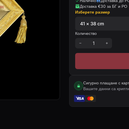
Налично
Доставка до РО
Доставка €30 за БГ и РО
Изберете размер
Количество
Сигурно плащане с кар
Вашите данни са крипт