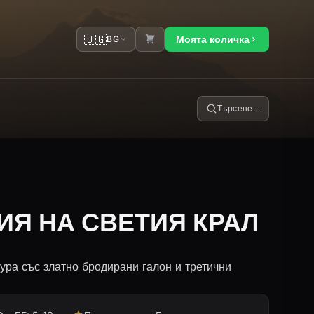
🇧🇬
Моята количка
BG
Търсене…
Я НА СВЕТИЯ КРАЛ
ура със златно бродирани галон и третични