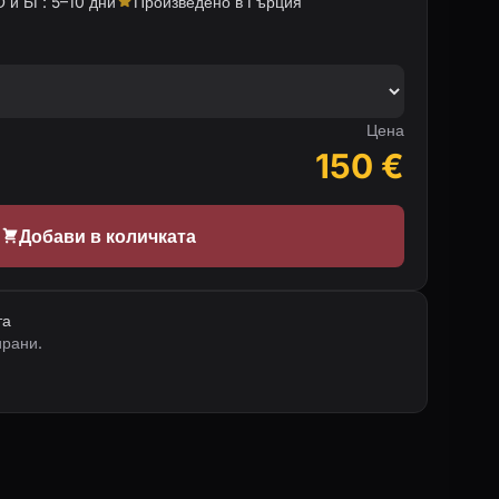
 и БГ: 5–10 дни
Произведено в Гърция
Цена
150
€
Добави в количката
та
ирани.