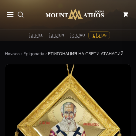
Mount Athos Icons
🇬🇷
🇬🇧
🇷🇴
🇧🇬
EL
EN
RO
BG
Начало
Epigonatia
ЕПИГОНАЦИЯ НА СВЕТИ АТАНАСИЙ