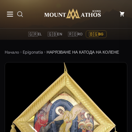
Mount Athos Icons
🇬🇷
🇬🇧
🇷🇴
🇧🇬
EL
EN
RO
BG
Начало
Epigonatia
НАРЯЗВАНЕ НА КАТОДА НА КОЛЕНЕ