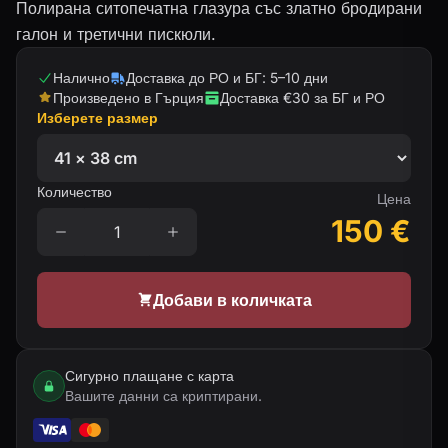
Полирана ситопечатна глазура със златно бродирани
галон и третични пискюли.
Налично
Доставка до РО и БГ: 5–10 дни
Произведено в Гърция
Доставка €30 за БГ и РО
Изберете размер
Количество
Цена
150
€
Добави в количката
Сигурно плащане с карта
Вашите данни са криптирани.