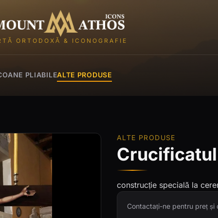
Mount Athos Icons
RTĂ ORTODOXĂ & ICONOGRAFIE
COANE PLIABILE
ALTE PRODUSE
ALTE PRODUSE
Crucificatul
construcție specială la cere
Contactați-ne pentru preț ș