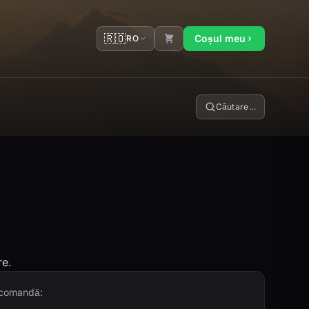
🇷🇴
Coșul meu
RO
Căutare…
re.
i comandă: