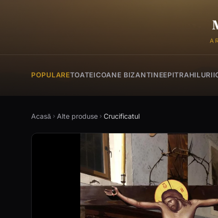
A
POPULARE
TOATE
ICOANE BIZANTINE
EPITRAHILURI
I
Acasă
Alte produse
Crucificatul