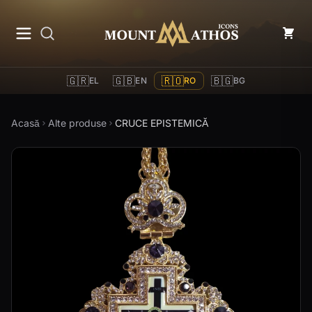
Mount Athos Icons
🇬🇷
🇬🇧
🇷🇴
🇧🇬
EL
EN
RO
BG
Acasă
Alte produse
CRUCE EPISTEMICĂ