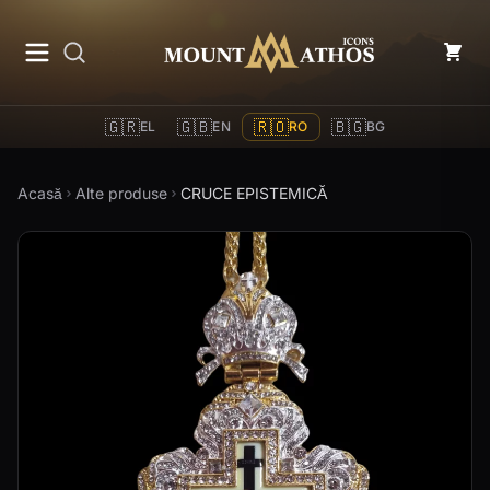
Mount Athos Icons
🇬🇷
🇬🇧
🇷🇴
🇧🇬
EL
EN
RO
BG
Acasă
Alte produse
CRUCE EPISTEMICĂ