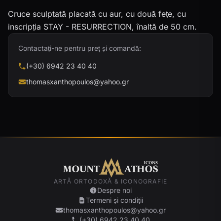
Cruce sculptată placată cu aur, cu două fețe, cu
inscripția STAY - RESURRECTION, înaltă de 50 cm.
Contactați-ne pentru preț și comandă:
(+30) 6942 23 40 40
thomasxanthopoulos@yahoo.gr
ARTĂ ORTODOXĂ & ICONOGRAFIE
Despre noi
Termeni și condiții
thomasxanthopoulos@yahoo.gr
(+30) 6942 23 40 40