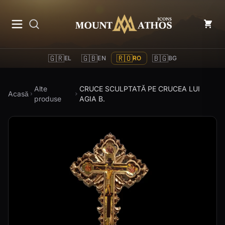
Mount Athos Icons
🇬🇷
🇬🇧
🇷🇴
🇧🇬
EL
EN
RO
BG
Alte
CRUCE SCULPTATĂ PE CRUCEA LUI
Acasă
produse
AGIA B.