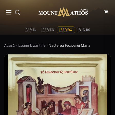
Mount Athos Icons
🇬🇷
🇬🇧
🇷🇴
🇧🇬
EL
EN
RO
BG
Acasă
Icoane bizantine
Nașterea Fecioarei Maria