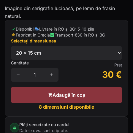
Imagine din serigrafie lucioasă, pe lemn de frasin
natural.
Disponibil
Livrare în RO și BG: 5–10 zile
Fabricat în Grecia
Transport €30 în RO și BG
Selectați dimensiunea
Cantitate
Preț
30
€
Adaugă în coș
8 dimensiuni disponibile
Plăți securizate cu cardul
Datele dvs. sunt criptate.