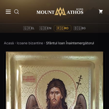
Mount Athos Icons
🇬🇷
🇬🇧
🇷🇴
🇧🇬
EL
EN
RO
BG
Acasă
Icoane bizantine
Sfântul Ioan Înaintemergătorul