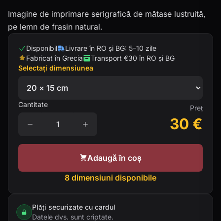
Imagine de imprimare serigrafică de mătase lustruită,
pe lemn de frasin natural.
Disponibil
Livrare în RO și BG: 5–10 zile
Fabricat în Grecia
Transport €30 în RO și BG
Selectați dimensiunea
Cantitate
Preț
30
€
Adaugă în coș
8 dimensiuni disponibile
Plăți securizate cu cardul
Datele dvs. sunt criptate.