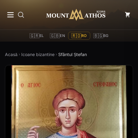
Mount Athos Icons
🇬🇷
🇬🇧
🇷🇴
🇧🇬
EL
EN
RO
BG
Acasă
Icoane bizantine
Sfântul Ștefan