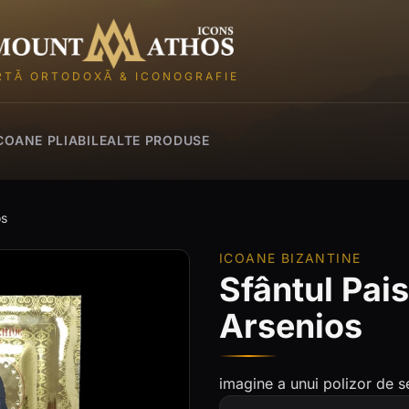
Mount Athos Icons
RTĂ ORTODOXĂ & ICONOGRAFIE
COANE PLIABILE
ALTE PRODUSE
os
ICOANE BIZANTINE
Sfântul Pais
Arsenios
imagine a unui polizor de s