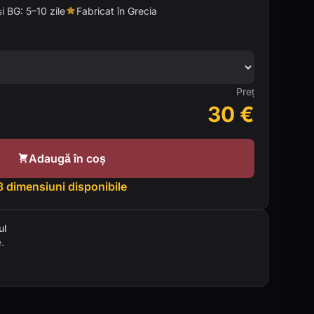
și BG: 5–10 zile
Fabricat în Grecia
Preț
30
€
Adaugă în coș
8 dimensiuni disponibile
ul
.