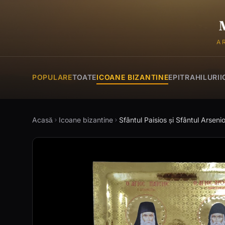
A
POPULARE
TOATE
ICOANE BIZANTINE
EPITRAHILURI
I
Acasă
Icoane bizantine
Sfântul Paisios și Sfântul Arseni