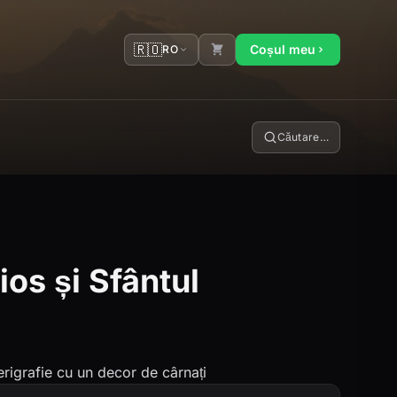
🇷🇴
Coșul meu
RO
Căutare…
ios și Sfântul
erigrafie cu un decor de cârnați