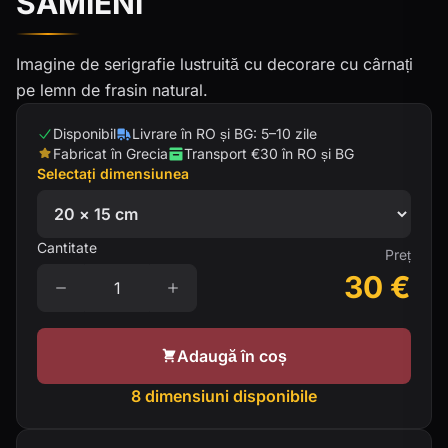
SAMIENI
Imagine de serigrafie lustruită cu decorare cu cârnați
pe lemn de frasin natural.
Disponibil
Livrare în RO și BG: 5–10 zile
Fabricat în Grecia
Transport €30 în RO și BG
Selectați dimensiunea
Cantitate
Preț
30
€
Adaugă în coș
8 dimensiuni disponibile