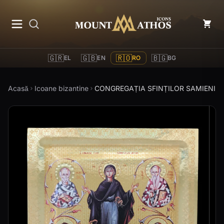
Mount Athos Icons
🇬🇷
🇬🇧
🇷🇴
🇧🇬
EL
EN
RO
BG
Acasă
Icoane bizantine
CONGREGAȚIA SFINȚILOR SAMIENI