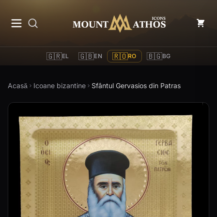
Mount Athos Icons
🇬🇷
🇬🇧
🇷🇴
🇧🇬
EL
EN
RO
BG
Acasă
Icoane bizantine
Sfântul Gervasios din Patras