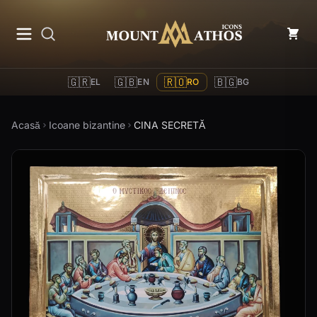
Mount Athos Icons
🇬🇷
🇬🇧
🇷🇴
🇧🇬
EL
EN
RO
BG
Acasă
Icoane bizantine
CINA SECRETĂ