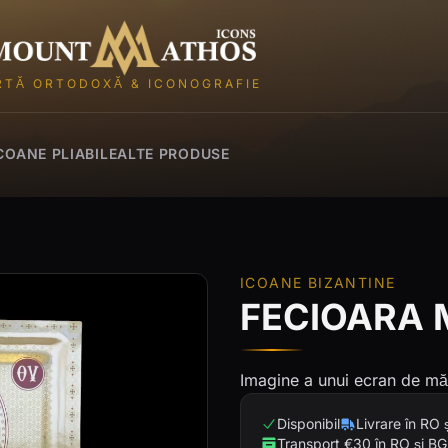
Mount Athos Icons
RTĂ ORTODOXĂ & ICONOGRAFIE
COANE PLIABILE
ALTE PRODUSE
ICOANE BIZANTINE
FECIOARA 
Imagine a unui ecran de măt
Disponibil
Livrare în RO 
Transport €30 în RO și BG