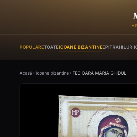
A
POPULARE
TOATE
ICOANE BIZANTINE
EPITRAHILURI
I
Acasă
Icoane bizantine
FECIOARA MARIA GHIDUL