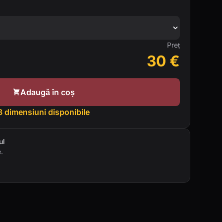
Preț
30
€
Adaugă în coș
8 dimensiuni disponibile
ul
.