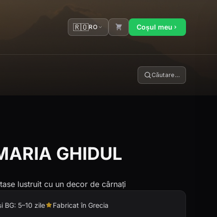
🇷🇴
Coșul meu
RO
Căutare…
MARIA GHIDUL
ase lustruit cu un decor de cârnați
și BG: 5–10 zile
Fabricat în Grecia