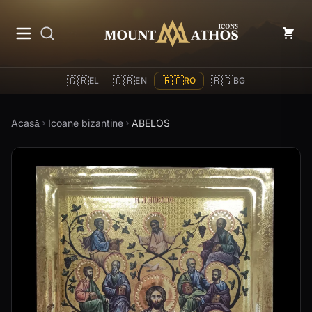
Mount Athos Icons
🇬🇷
🇬🇧
🇷🇴
🇧🇬
EL
EN
RO
BG
Acasă
Icoane bizantine
ABELOS