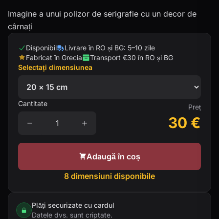
Imagine a unui polizor de serigrafie cu un decor de
cârnați
Disponibil
Livrare în RO și BG: 5–10 zile
Fabricat în Grecia
Transport €30 în RO și BG
Selectați dimensiunea
Cantitate
Preț
30
€
Adaugă în coș
8 dimensiuni disponibile
Plăți securizate cu cardul
Datele dvs. sunt criptate.