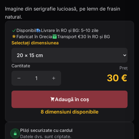
Imagine din serigrafie lucioasă, pe lemn de frasin
natural.
Disponibil
Livrare în RO și BG: 5–10 zile
Fabricat în Grecia
Transport €30 în RO și BG
Selectați dimensiunea
Cantitate
Preț
30
€
Adaugă în coș
8 dimensiuni disponibile
Plăți securizate cu cardul
Datele dvs. sunt criptate.