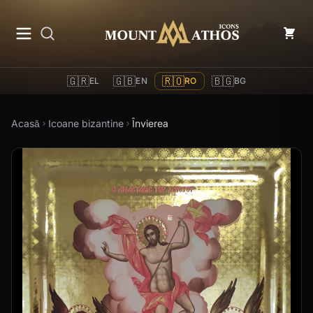
Mount Athos Icons
🇬🇷
🇬🇧
🇷🇴
🇧🇬
EL
EN
RO
BG
Acasă
Icoane bizantine
Învierea