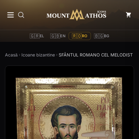
Mount Athos Icons
🇬🇷
🇬🇧
🇷🇴
🇧🇬
EL
EN
RO
BG
Acasă
Icoane bizantine
SFÂNTUL ROMANO CEL MELODIST