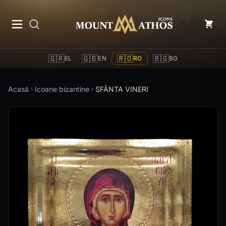
Mount Athos Icons
🇬🇷
🇬🇧
🇷🇴
🇧🇬
EL
EN
RO
BG
Acasă
Icoane bizantine
SFÂNTA VINERI