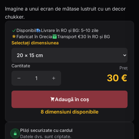
Imagine a unui ecran de mătase lustruit cu un decor
chukker.
Disponibil
Livrare în RO și BG: 5–10 zile
Fabricat în Grecia
Transport €30 în RO și BG
Selectați dimensiunea
Cantitate
Preț
30
€
Adaugă în coș
8 dimensiuni disponibile
Plăți securizate cu cardul
Datele dvs. sunt criptate.