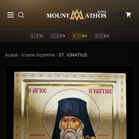
Mount Athos Icons
🇬🇷
🇬🇧
🇷🇴
🇧🇬
EL
EN
RO
BG
Acasă
Icoane bizantine
ST. IGNATIUS