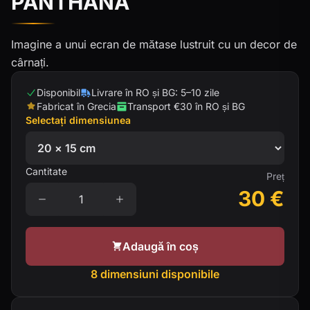
PANTHANA
Imagine a unui ecran de mătase lustruit cu un decor de
cârnați.
Disponibil
Livrare în RO și BG: 5–10 zile
Fabricat în Grecia
Transport €30 în RO și BG
Selectați dimensiunea
Cantitate
Preț
30
€
Adaugă în coș
8 dimensiuni disponibile