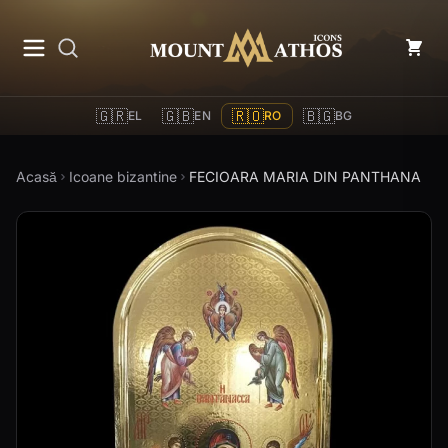
Mount Athos Icons
🇬🇷
🇬🇧
🇷🇴
🇧🇬
EL
EN
RO
BG
Acasă
Icoane bizantine
FECIOARA MARIA DIN PANTHANA