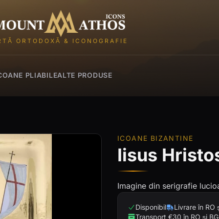
Mount Athos Icons
RTĂ ORTODOXĂ & ICONOGRAFIE
COANE PLIABILE
ALTE PRODUSE
ICOANE BIZANTINE
Iisus Hristo
Imagine din serigrafie lucio
Disponibil
Livrare în RO 
Transport €30 în RO și BG