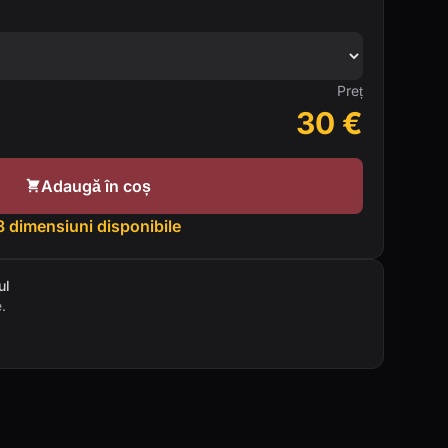
Preț
30
€
Adaugă în coș
8 dimensiuni disponibile
ul
.