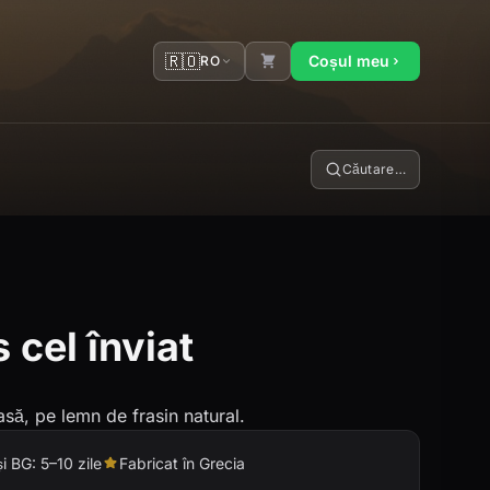
🇷🇴
Coșul meu
RO
Căutare…
s cel înviat
asă, pe lemn de frasin natural.
și BG: 5–10 zile
Fabricat în Grecia