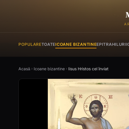
A
POPULARE
TOATE
ICOANE BIZANTINE
EPITRAHILURI
I
Acasă
Icoane bizantine
Iisus Hristos cel înviat