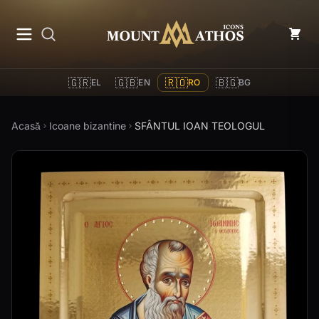
Mount Athos Icons
🇬🇷
🇬🇧
🇷🇴
🇧🇬
EL
EN
RO
BG
Acasă
Icoane bizantine
SFÂNTUL IOAN TEOLOGUL