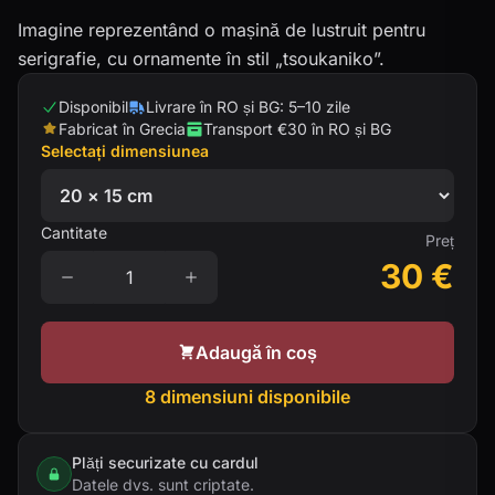
Imagine reprezentând o mașină de lustruit pentru
serigrafie, cu ornamente în stil „tsoukaniko”.
Disponibil
Livrare în RO și BG: 5–10 zile
Fabricat în Grecia
Transport €30 în RO și BG
Selectați dimensiunea
Cantitate
Preț
30
€
Adaugă în coș
8 dimensiuni disponibile
Plăți securizate cu cardul
Datele dvs. sunt criptate.