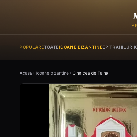
A
POPULARE
TOATE
ICOANE BIZANTINE
EPITRAHILURI
I
Acasă
Icoane bizantine
Cina cea de Taină