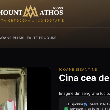
Mount Athos Icons
RTĂ ORTODOXĂ & ICONOGRAFIE
COANE PLIABILE
ALTE PRODUSE
ICOANE BIZANTINE
Cina cea de
Imagine din serigrafie lucio
Disponibil
Livrare în RO 
Transport €30 în RO și BG