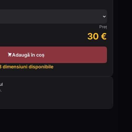
Preț
30
€
Adaugă în coș
8 dimensiuni disponibile
ul
.