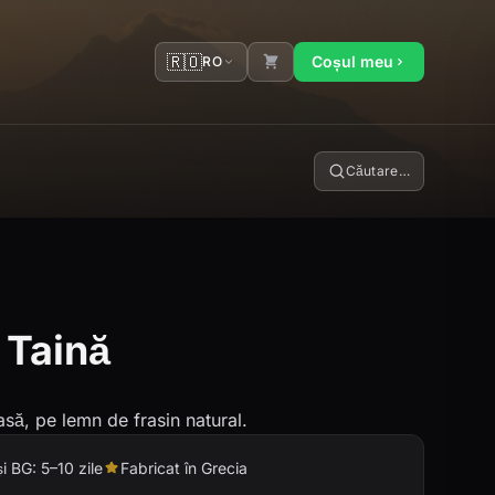
🇷🇴
Coșul meu
RO
Căutare…
 Taină
asă, pe lemn de frasin natural.
și BG: 5–10 zile
Fabricat în Grecia