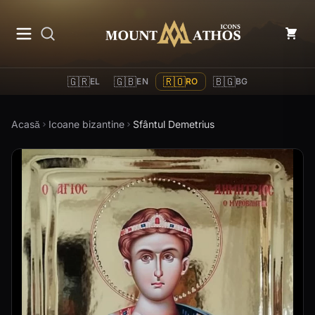
Mount Athos Icons
🇬🇷
🇬🇧
🇷🇴
🇧🇬
EL
EN
RO
BG
Acasă
Icoane bizantine
Sfântul Demetrius