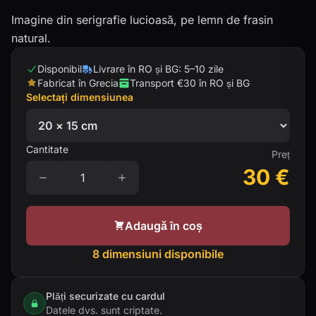
Imagine din serigrafie lucioasă, pe lemn de frasin
natural.
Disponibil
Livrare în RO și BG: 5–10 zile
Fabricat în Grecia
Transport €30 în RO și BG
Selectați dimensiunea
Cantitate
Preț
30
€
Adaugă în coș
8 dimensiuni disponibile
Plăți securizate cu cardul
Datele dvs. sunt criptate.