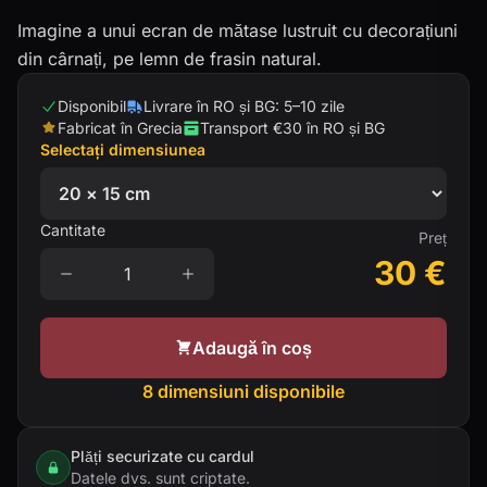
Imagine a unui ecran de mătase lustruit cu decorațiuni
din cârnați, pe lemn de frasin natural.
Disponibil
Livrare în RO și BG: 5–10 zile
Fabricat în Grecia
Transport €30 în RO și BG
Selectați dimensiunea
Cantitate
Preț
30
€
Adaugă în coș
8 dimensiuni disponibile
Plăți securizate cu cardul
Datele dvs. sunt criptate.