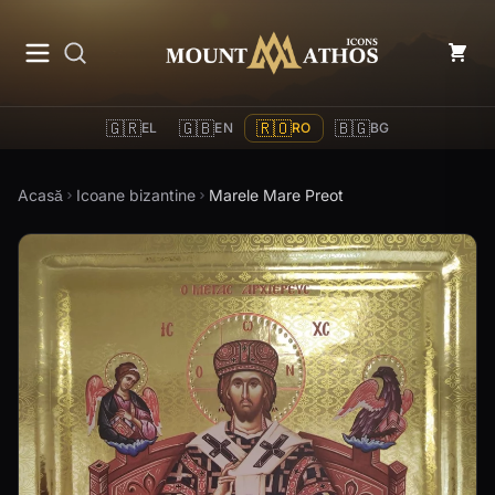
Mount Athos Icons
🇬🇷
🇬🇧
🇷🇴
🇧🇬
EL
EN
RO
BG
Acasă
Icoane bizantine
Marele Mare Preot