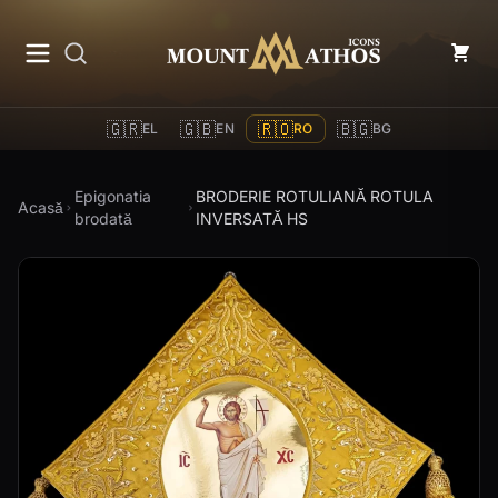
Mount Athos Icons
🇬🇷
🇬🇧
🇷🇴
🇧🇬
EL
EN
RO
BG
Epigonatia
BRODERIE ROTULIANĂ ROTULA
Acasă
brodată
INVERSATĂ HS