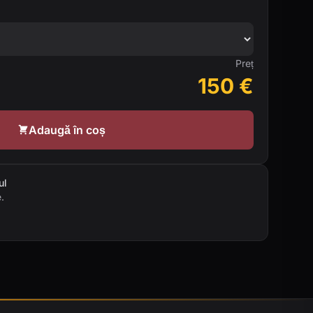
Preț
150
€
Adaugă în coș
ul
.