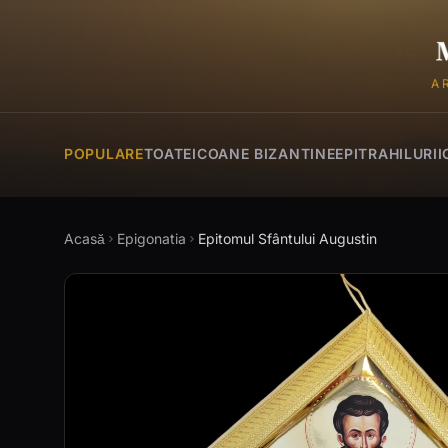
A
POPULARE
TOATE
ICOANE BIZANTINE
EPITRAHILURI
I
Acasă
Epigonatia
Epitomul Sfântului Augustin