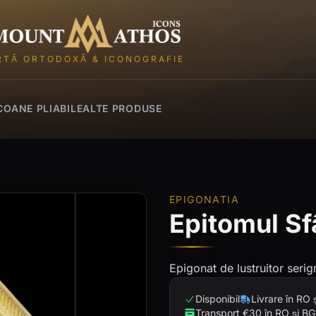
Mount Athos Icons
RTĂ ORTODOXĂ & ICONOGRAFIE
COANE PLIABILE
ALTE PRODUSE
EPIGONATIA
Epitomul Sf
Epigonat de lustruitor serigr
Disponibil
Livrare în RO 
Transport €30 în RO și BG