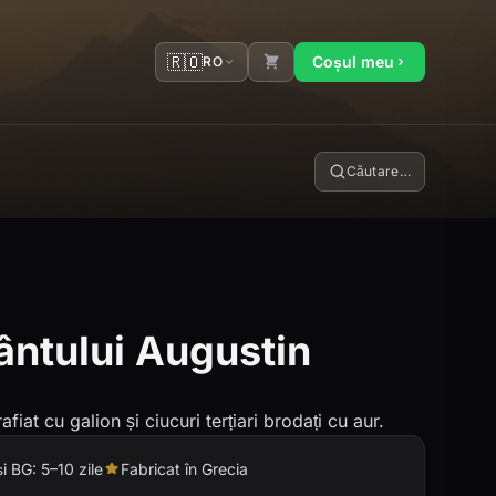
🇷🇴
Coșul meu
RO
Căutare…
ântului Augustin
afiat cu galion și ciucuri terțiari brodați cu aur.
și BG: 5–10 zile
Fabricat în Grecia