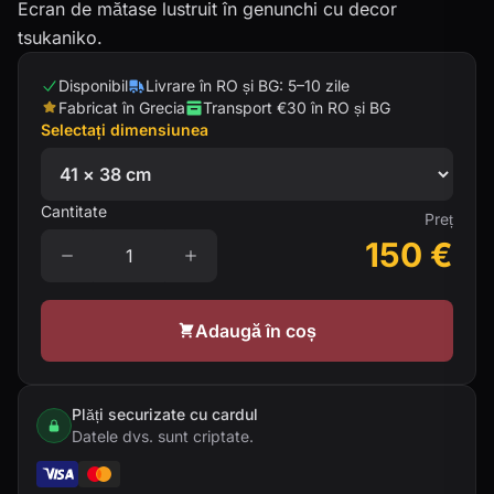
Ecran de mătase lustruit în genunchi cu decor
tsukaniko.
Disponibil
Livrare în RO și BG: 5–10 zile
Fabricat în Grecia
Transport €30 în RO și BG
Selectați dimensiunea
Cantitate
Preț
150
€
Adaugă în coș
Plăți securizate cu cardul
Datele dvs. sunt criptate.