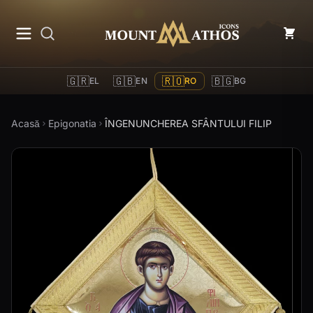
Mount Athos Icons
🇬🇷
🇬🇧
🇷🇴
🇧🇬
EL
EN
RO
BG
Acasă
Epigonatia
ÎNGENUNCHEREA SFÂNTULUI FILIP