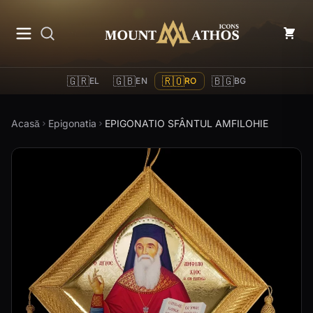
Mount Athos Icons
🇬🇷
🇬🇧
🇷🇴
🇧🇬
EL
EN
RO
BG
Acasă
Epigonatia
EPIGONATIO SFÂNTUL AMFILOHIE